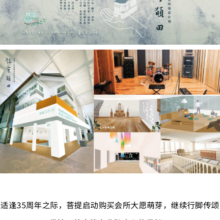
适逢35周年之际，菩提启动购买会所大愿萌芽，继续行脚传颂